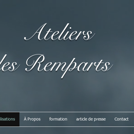
Ateliers
s Remparts
lisations
À Propos
formation
article de presse
Contact