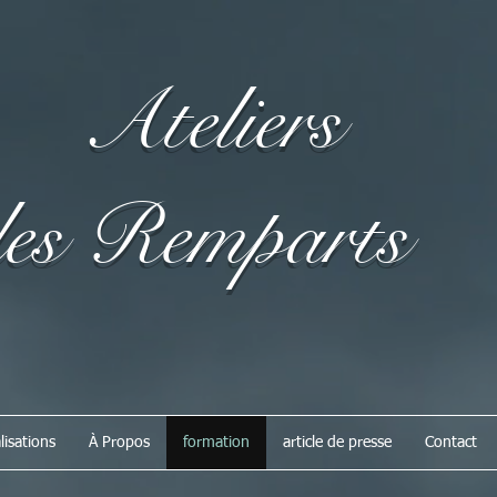
Ateliers
s Remparts
lisations
À Propos
formation
article de presse
Contact