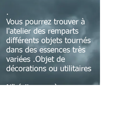
.
Vous pourrez trouver à
l'atelier des remparts
différents objets tournés
dans des essences très
variées .Objet de
décorations ou utilitaires
N'hésitez pas à nous
demander des objets
personnalisés
Tournage objet décoratif