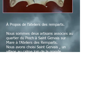
À Propos de l'ateliers des remparts.
Nous sommes deux artisans associés au
quartier du Pioch à Saint Gervais sur
Mare à l'Ateliers des Remparts.
Nous avons choisi Saint Gervais , un
village au calme loin de la grande
affluence touristique , car nous
souhaitons proposer des articles de
qualités.
Nous porterons le plus grand soin à
réaliser des commandes personnalisées.
N'hésitez pas à venir nous voir à l'atelier
ou à nous contact par mail
© 2023 par le Peintre. Créé avec
Wix.com